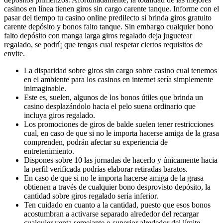
casinos en línea tienen giros sin cargo carente tanque. Informe con el
pasar del tiempo tu casino online predilecto si brinda giros gratuito
carente depósito y bonos falto tanque. Sin embargo cualquier bono
falto depósito con manga larga giros regalado deja juguetear
regalado, se podrí¡ que tengas cual respetar ciertos requisitos de
envite.
La disparidad sobre giros sin cargo sobre casino cual tenemos
en el ambiente para los casinos en internet serí­a simplemente
inimaginable.
Este es, suelen, algunos de los bonos útiles que brinda un
casino desplazándolo hacia el pelo suena ordinario que
incluya giros regalado.
Los promociones de giros de balde suelen tener restricciones
cual, en caso de que si no le importa hacerse amiga de la grasa
comprenden, podrán afectar su experiencia de
entretenimiento.
Dispones sobre 10 las jornadas de hacerlo y únicamente hacia
la perfil verificada podrías elaborar retiradas baratos.
En caso de que si no le importa hacerse amiga de la grasa
obtienen a través de cualquier bono desprovisto depósito, la
cantidad sobre giros regalado sería inferior.
Ten cuidado en cuanto a la cantidad, puesto que esos bonos
acostumbran a activarse separado alrededor del recargar
cualquier venta semejante o superior alrededor del límite