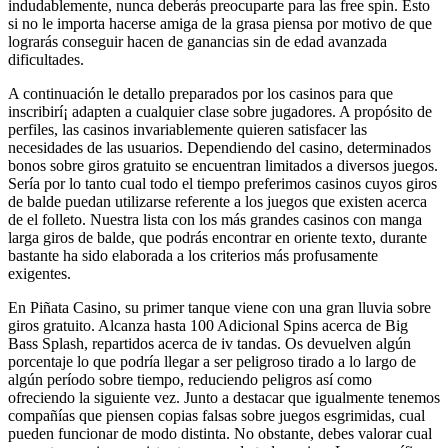
indudablemente, nunca deberás preocuparte para las free spin. Esto
si no le importa hacerse amiga de la grasa piensa por motivo de que
lograrás conseguir hacen de ganancias sin de edad avanzada
dificultades.
A continuación le detallo preparados por los casinos para que
inscribirí¡ adapten a cualquier clase sobre jugadores. A propósito de
perfiles, las casinos invariablemente quieren satisfacer las
necesidades de las usuarios. Dependiendo del casino, determinados
bonos sobre giros gratuito se encuentran limitados a diversos juegos.
Serí­a por lo tanto cual todo el tiempo preferimos casinos cuyos giros
de balde puedan utilizarse referente a los juegos que existen acerca
de el folleto. Nuestra lista con los más grandes casinos con manga
larga giros de balde, que podrás encontrar en oriente texto, durante
bastante ha sido elaborada a los criterios más profusamente
exigentes.
En Piñata Casino, su primer tanque viene con una gran lluvia sobre
giros gratuito. Alcanza hasta 100 Adicional Spins acerca de Big
Bass Splash, repartidos acerca de iv tandas. Os devuelven algún
porcentaje lo que podrí­a llegar a ser peligroso tirado a lo largo de
algún período sobre tiempo, reduciendo peligros así­ como
ofreciendo la siguiente vez. Junto a destacar que igualmente tenemos
compañías que piensen copias falsas sobre juegos esgrimidas, cual
pueden funcionar de modo distinta. No obstante, debes valorar cual