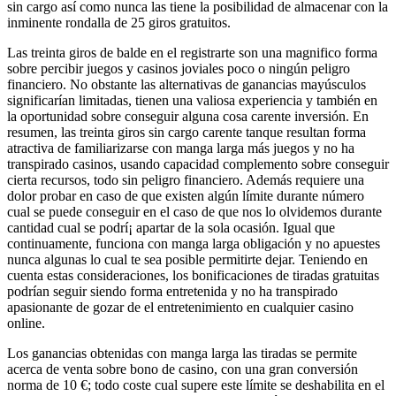
sin cargo así­ como nunca las tiene la posibilidad de almacenar con la
inminente rondalla de 25 giros gratuitos.
Las treinta giros de balde en el registrarte son una magnifico forma
sobre percibir juegos y casinos joviales poco o ningún peligro
financiero. No obstante las alternativas de ganancias mayúsculos
significarían limitadas, tienen una valiosa experiencia y también en
la oportunidad sobre conseguir alguna cosa carente inversión. En
resumen, las treinta giros sin cargo carente tanque resultan forma
atractiva de familiarizarse con manga larga más juegos y no ha
transpirado casinos, usando capacidad complemento sobre conseguir
cierta recursos, todo sin peligro financiero. Además requiere una
dolor probar en caso de que existen algún límite durante número
cual se puede conseguir en el caso de que nos lo olvidemos durante
cantidad cual se podrí¡ apartar de la sola ocasión. Igual que
continuamente, funciona con manga larga obligación y no apuestes
nunca algunas lo cual te sea posible permitirte dejar. Teniendo en
cuenta estas consideraciones, los bonificaciones de tiradas gratuitas
podrían seguir siendo forma entretenida y no ha transpirado
apasionante de gozar de el entretenimiento en cualquier casino
online.
Los ganancias obtenidas con manga larga las tiradas se permite
acerca de venta sobre bono de casino, con una gran conversión
norma de 10 €; todo coste cual supere este límite se deshabilita en el