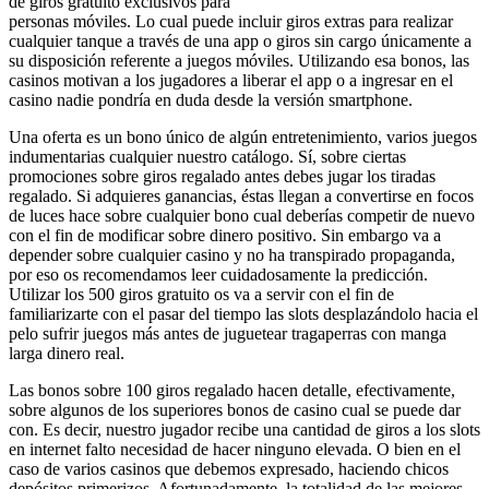
de giros gratuito exclusivos para
personas móviles. Lo cual puede incluir giros extras para realizar
cualquier tanque a través de una app o giros sin cargo únicamente a
su disposición referente a juegos móviles. Utilizando esa bonos, las
casinos motivan a los jugadores a liberar el app o a ingresar en el
casino nadie pondrí­a en duda desde la versión smartphone.
Una oferta es un bono único de algún entretenimiento, varios juegos
indumentarias cualquier nuestro catálogo. Sí, sobre ciertas
promociones sobre giros regalado antes debes jugar los tiradas
regalado. Si adquieres ganancias, éstas llegan a convertirse en focos
de luces hace sobre cualquier bono cual deberías competir de nuevo
con el fin de modificar sobre dinero positivo. Sin embargo va a
depender sobre cualquier casino y no ha transpirado propaganda,
por eso os recomendamos leer cuidadosamente la predicción.
Utilizar los 500 giros gratuito os va a servir con el fin de
familiarizarte con el pasar del tiempo las slots desplazándolo hacia el
pelo sufrir juegos más antes de juguetear tragaperras con manga
larga dinero real.
Las bonos sobre 100 giros regalado hacen detalle, efectivamente,
sobre algunos de los superiores bonos de casino cual se puede dar
con. Es decir, nuestro jugador recibe una cantidad de giros a los slots
en internet falto necesidad de hacer ninguno elevada. O bien en el
caso de varios casinos que debemos expresado, haciendo chicos
depósitos primerizos. Afortunadamente, la totalidad de las mejores