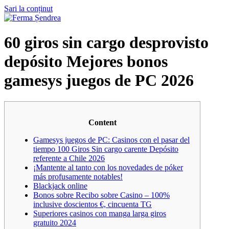
Sari la conținut
60 giros sin cargo desprovisto
depósito Mejores bonos
gamesys juegos de PC 2026
Content
Gamesys juegos de PC: Casinos con el pasar del
tiempo 100 Giros Sin cargo carente Depósito
referente a Chile 2026
¡Mantente al tanto con los novedades de póker
más profusamente notables!
Blackjack online
Bonos sobre Recibo sobre Casino – 100%
inclusive doscientos €, cincuenta TG
Superiores casinos con manga larga giros
gratuito 2024