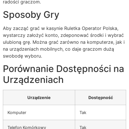
radości graczom.
Sposoby Gry
Aby zacząć grać w kasynie Ruletka Operator Polska,
wystarczy założyć konto, zdeponować środki i wybrać
ulubioną grę. Można grać zarówno na komputerze, jak i
na urządzeniach mobilnych, co daje graczom dużą
swobodę wyboru.
Porównanie Dostępności na
Urządzeniach
Urządzenie
Dostępność
Komputer
Tak
Telefon Komórkowy
Tak