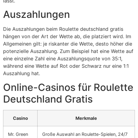
lässt.
Auszahlungen
Die Auszahlungen beim Roulette deutschland gratis
hängen von der Art der Wette ab, die platziert wird. Im
Allgemeinen gilt: je riskanter die Wette, desto höher die
potenzielle Auszahlung. Zum Beispiel hat eine Wette auf
eine einzelne Zahl eine Auszahlungsquote von 35:1,
während eine Wette auf Rot oder Schwarz nur eine 1:1
Auszahlung hat.
Online-Casinos für Roulette
Deutschland Gratis
Casino
Merkmale
Mr. Green
Große Auswahl an Roulette-Spielen, 24/7