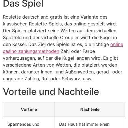
Das Spiel
Roulette deutschland gratis ist eine Variante des
klassischen Roulette-Spiels, das online gespielt wird.
Der Spieler platziert seine Wetten auf dem virtuellen
Spielfeld und der virtuelle Croupier wirft die Kugel in
den Kessel. Das Ziel des Spiels ist es, die richtige
online
casino zahlungsmethoden
Zahl oder Farbe
vorherzusagen, auf der die Kugel landen wird. Es gibt
verschiedene Arten von Wetten, die platziert werden
können, darunter Innen- und Außenwetten, gerad- oder
ungerade Zahlen, Rot oder Schwarz, usw.
Vorteile und Nachteile
Vorteile
Nachteile
Spannendes und
Das Haus hat immer einen