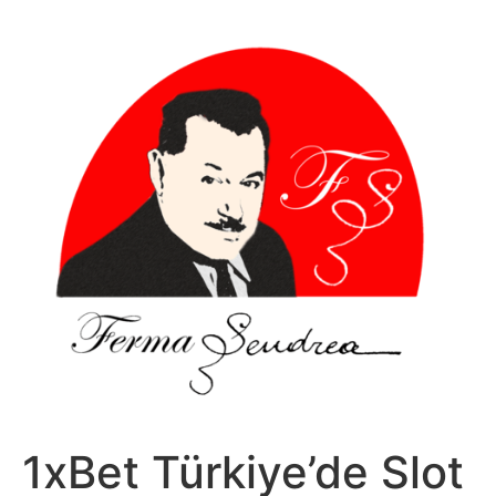
Sari
la
conținut
1xBet Türkiye’de Slot