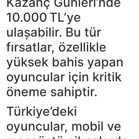
Kazanç Günleri’nde
10.000 TL’ye
ulaşabilir. Bu tür
fırsatlar, özellikle
yüksek bahis yapan
oyuncular için kritik
öneme sahiptir.
Türkiye’deki
oyuncular, mobil ve