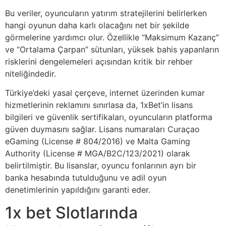
Bu veriler, oyuncuların yatırım stratejilerini belirlerken
hangi oyunun daha karlı olacağını net bir şekilde
görmelerine yardımcı olur. Özellikle “Maksimum Kazanç”
ve “Ortalama Çarpan” sütunları, yüksek bahis yapanların
risklerini dengelemeleri açısından kritik bir rehber
niteliğindedir.
Türkiye’deki yasal çerçeve, internet üzerinden kumar
hizmetlerinin reklamını sınırlasa da, 1xBet’in lisans
bilgileri ve güvenlik sertifikaları, oyuncuların platforma
güven duymasını sağlar. Lisans numaraları Curaçao
eGaming (License # 804/2016) ve Malta Gaming
Authority (License # MGA/B2C/123/2021) olarak
belirtilmiştir. Bu lisanslar, oyuncu fonlarının ayrı bir
banka hesabında tutulduğunu ve adil oyun
denetimlerinin yapıldığını garanti eder.
1x bet Slotlarında