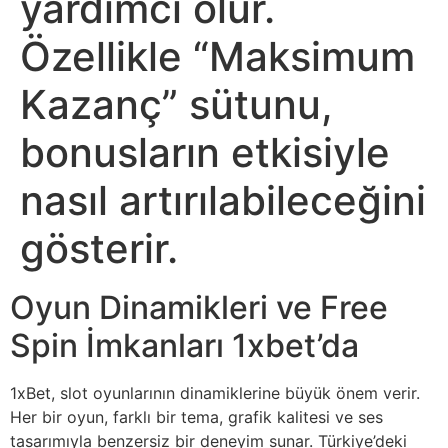
yardımcı olur.
Özellikle “Maksimum
Kazanç” sütunu,
bonusların etkisiyle
nasıl artırılabileceğini
gösterir.
Oyun Dinamikleri ve Free
Spin İmkanları 1xbet’da
1xBet, slot oyunlarının dinamiklerine büyük önem verir.
Her bir oyun, farklı bir tema, grafik kalitesi ve ses
tasarımıyla benzersiz bir deneyim sunar. Türkiye’deki