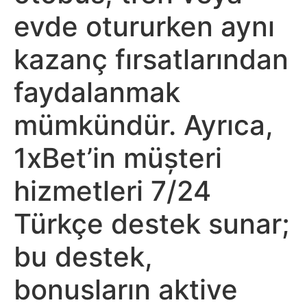
evde otururken aynı
kazanç fırsatlarından
faydalanmak
mümkündür. Ayrıca,
1xBet’in müşteri
hizmetleri 7/24
Türkçe destek sunar;
bu destek,
bonusların aktive