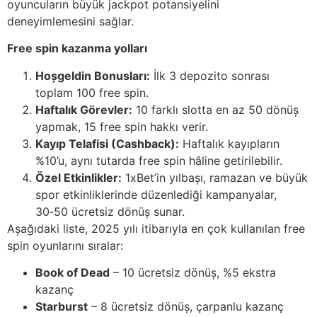
oyuncuların büyük jackpot potansiyelini
deneyimlemesini sağlar.
Free spin kazanma yolları
Hoşgeldin Bonusları:
İlk 3 depozito sonrası
toplam 100 free spin.
Haftalık Görevler:
10 farklı slotta en az 50 dönüş
yapmak, 15 free spin hakkı verir.
Kayıp Telafisi (Cashback):
Haftalık kayıpların
%10’u, aynı tutarda free spin hâline getirilebilir.
Özel Etkinlikler:
1xBet’in yılbaşı, ramazan ve büyük
spor etkinliklerinde düzenlediği kampanyalar,
30‑50 ücretsiz dönüş sunar.
Aşağıdaki liste, 2025 yılı itibarıyla en çok kullanılan free
spin oyunlarını sıralar:
Book of Dead
– 10 ücretsiz dönüş, %5 ekstra
kazanç
Starburst
– 8 ücretsiz dönüş, çarpanlu kazanç