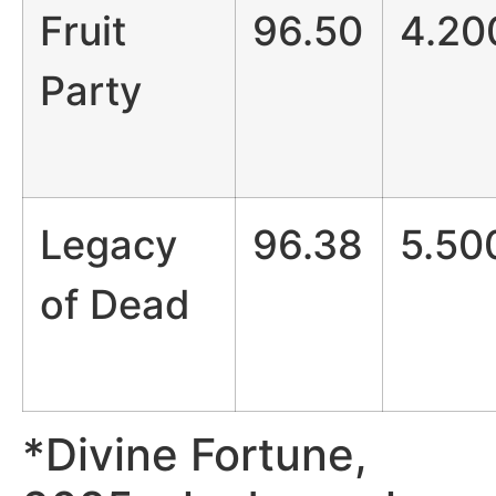
Fruit
96.50
4.20
Party
Legacy
96.38
5.50
of Dead
*Divine Fortune,