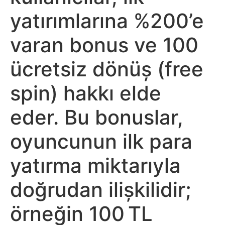
yatırımlarına %200’e
varan bonus ve 100
ücretsiz dönüş (free
spin) hakkı elde
eder. Bu bonuslar,
oyuncunun ilk para
yatırma miktarıyla
doğrudan ilişkilidir;
örneğin 100 TL