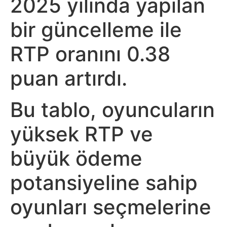
2025 yılında yapılan
bir güncelleme ile
RTP oranını 0.38
puan artırdı.
Bu tablo, oyuncuların
yüksek RTP ve
büyük ödeme
potansiyeline sahip
oyunları seçmelerine