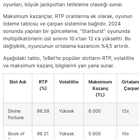
oyunları, büyük jackpotları tetikleme olasılığı sunar.
Maksimum kazançlar, RTP oranlarına ek olarak, oyunun
ödeme tablosu ve çarpan sistemine bağlıdır. 2024
sonunda yapılan bir güncelleme, “Starburst” oyununda
multiplikatörlerin üst sınırını 10 x’tan 12 x’a yükseltti. Bu
değişiklik, oyuncunun ortalama kazancını %4,5 artırdı.
Aşağıdaki tablo, 1xBet’te popüler slotların RTP, volatilite
ve maksimum kazanç bilgilerini yan yana sunar.
Slot Adı
RTP
Volatilite
Maksimum
Ortalam
(%)
Kazanç
Çarpa
(TL)
Divine
96.59
Yüksek
6.000
12x
Fortune
Book of
96.21
Yüksek
5.000
10x