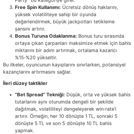
Free Spin Kullanımı:
Ücretsiz dönüş haklarını,
yüksek volatiliteye sahip bir oyunda
değerlendirmek, büyük jackpotları tetikleme
şansını artırır.
Bonus Turuna Odaklanma:
Bonus turu sırasında
ortaya çıkan çarpanları maksimize etmek için bahis
miktarını bir adım artırmak, ortalama kazancı
%15‑%20 yükseltir.
Bu ilkeler, oyuncunun kayıplarını sınırlarken, potansiyel
kazançlarını artırmasını sağlar.
İleri düzey taktikler
“Bet Spread” Tekniği:
Düşük, orta ve yüksek bahis
tutarlarını aynı oturumda dengeli bir şekilde
dağıtmak, volatiliteyi dengeleyerek win‑rate’i
artırır. Örneğin, her 10 dönüşte 1 TL, sonraki 5
dönüşte 5 TL ve son 5 dönüşte 10 TL bahis
yapmak.