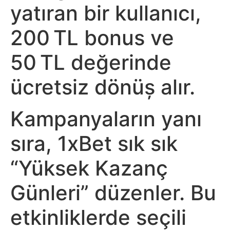
yatıran bir kullanıcı,
200 TL bonus ve
50 TL değerinde
ücretsiz dönüş alır.
Kampanyaların yanı
sıra, 1xBet sık sık
“Yüksek Kazanç
Günleri” düzenler. Bu
etkinliklerde seçili