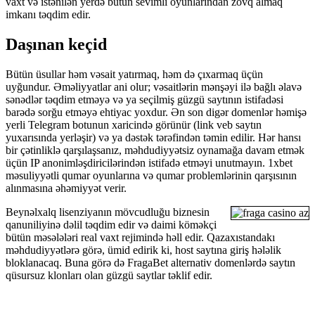
vaxt və istənilən yerdə bütün sevimli oyunlarından zövq almaq
imkanı təqdim edir.
Daşınan keçid
Bütün üsullar həm vəsait yatırmaq, həm də çıxarmaq üçün
uyğundur. Əməliyyatlar ani olur; vəsaitlərin mənşəyi ilə bağlı əlavə
sənədlər təqdim etməyə və ya seçilmiş güzgü saytının istifadəsi
barədə sorğu etməyə ehtiyac yoxdur. Ən son digər domenlər həmişə
yerli Telegram botunun xaricində görünür (link veb saytın
yuxarısında yerləşir) və ya dəstək tərəfindən təmin edilir. Hər hansı
bir çətinliklə qarşılaşsanız, məhdudiyyətsiz oynamağa davam etmək
üçün IP anonimləşdiricilərindən istifadə etməyi unutmayın. 1xbet
məsuliyyətli qumar oyunlarına və qumar problemlərinin qarşısının
alınmasına əhəmiyyət verir.
Beynəlxalq lisenziyanın mövcudluğu biznesin
qanuniliyinə dəlil təqdim edir və daimi köməkçi
bütün məsələləri real vaxt rejimində həll edir. Qazaxıstandakı
məhdudiyyətlərə görə, ümid edirik ki, host saytına giriş hələlik
bloklanacaq. Buna görə də FragaBet alternativ domenlərdə saytın
qüsursuz klonları olan güzgü saytlar təklif edir.