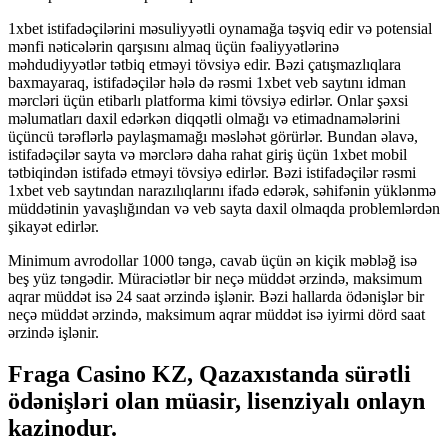
1xbet istifadəçilərini məsuliyyətli oynamağa təşviq edir və potensial
mənfi nəticələrin qarşısını almaq üçün fəaliyyətlərinə
məhdudiyyətlər tətbiq etməyi tövsiyə edir. Bəzi çatışmazlıqlara
baxmayaraq, istifadəçilər hələ də rəsmi 1xbet veb saytını idman
mərcləri üçün etibarlı platforma kimi tövsiyə edirlər. Onlar şəxsi
məlumatları daxil edərkən diqqətli olmağı və etimadnamələrini
üçüncü tərəflərlə paylaşmamağı məsləhət görürlər. Bundan əlavə,
istifadəçilər sayta və mərclərə daha rahat giriş üçün 1xbet mobil
tətbiqindən istifadə etməyi tövsiyə edirlər. Bəzi istifadəçilər rəsmi
1xbet veb saytından narazılıqlarını ifadə edərək, səhifənin yüklənmə
müddətinin yavaşlığından və veb sayta daxil olmaqda problemlərdən
şikayət edirlər.
Minimum avrodollar 1000 təngə, cavab üçün ən kiçik məbləğ isə
beş yüz təngədir. Müraciətlər bir neçə müddət ərzində, maksimum
aqrar müddət isə 24 saat ərzində işlənir. Bəzi hallarda ödənişlər bir
neçə müddət ərzində, maksimum aqrar müddət isə iyirmi dörd saat
ərzində işlənir.
Fraga Casino KZ, Qazaxıstanda sürətli
ödənişləri olan müasir, lisenziyalı onlayn
kazinodur.