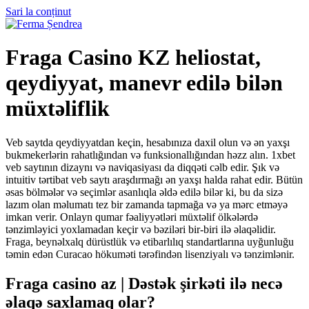
Sari la conținut
Fraga Casino KZ heliostat,
qeydiyyat, manevr edilə bilən
müxtəliflik
Veb saytda qeydiyyatdan keçin, hesabınıza daxil olun və ən yaxşı
bukmekerlərin rahatlığından və funksionallığından həzz alın. 1xbet
veb saytının dizaynı və naviqasiyası da diqqəti cəlb edir. Şık və
intuitiv tərtibat veb saytı araşdırmağı ən yaxşı halda rahat edir. Bütün
əsas bölmələr və seçimlər asanlıqla əldə edilə bilər ki, bu da sizə
lazım olan məlumatı tez bir zamanda tapmağa və ya mərc etməyə
imkan verir.
Onlayn qumar fəaliyyətləri müxtəlif ölkələrdə
tənzimləyici yoxlamadan keçir və bəziləri bir-biri ilə əlaqəlidir.
Fraga, beynəlxalq dürüstlük və etibarlılıq standartlarına uyğunluğu
təmin edən Curacao hökuməti tərəfindən lisenziyalı və tənzimlənir.
Fraga casino az | Dəstək şirkəti ilə necə
əlaqə saxlamaq olar?