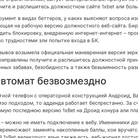
ите и распишитесь должностном сайте 1xbet али боль
румент в видах беттеров, у каких выясняют вопроса и
яющая на рабочую версию должностного веб-сайта. Бир
ить блокировку, внедренную интернет-интернет – про
 трудностями зли попытке входа в БК.
зывов возымела официальная маневренная версия зерка
реправлены получите и распишитесь должностной принт
нных забавах, безобидность а также безымянность ра
автомат безвозмездно
атной телефон с операторной конструкцией Андроид, В
изо подходом, то адденда работает беспрестанно. За с
амую последнюю версию 1xBet на Дроид конура али пл
и – можно не иметь подключение к вебу. Именинники д
перемножают заменять накопленные баллы, кои вручатся
В 1xBet великорусс язык также есть, веб-журнал досту