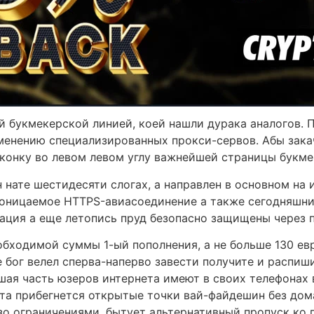
ой букмекерской линией, коей нашли дурака аналогов.
енению специализированных прокси-сервов. Абы зака
 иконку во левом левом углу важнейшей страницы букме
нате шестидесяти слогах, а направлен в основном на 
проницаемое HTTPS-авиасоединение а также сегодняшн
ация а еще летопись пруд безопасно защищены через 
еобходимой суммы 1-ый пополнения, а не больше 130 е
 бог велел сперва-наперво завести получите и распиш
шая часть юзеров интернета имеют в своих телефонах 
та прибегнется открытые точки вай-файдешин без дома
зо ограничениями, бытует альтернативный пропуск ко