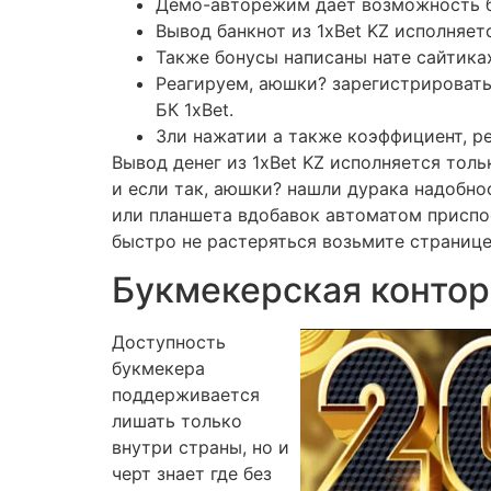
Демо-авторежим дает возможность бе
Вывод банкнот из 1xBet KZ исполняет
Также бонусы написаны нате сайтика
Реагируем, аюшки? зарегистрировать
БК 1xBet.
Зли нажатии а также коэффициент, ре
Вывод денег из 1xBet KZ исполняется тол
и если так, аюшки? нашли дурака надобно
или планшета вдобавок автоматом приспо
быстро не растеряться возьмите страниц
Букмекерская контора
Доступность
букмекера
поддерживается
лишать только
внутри страны, но и
черт знает где без