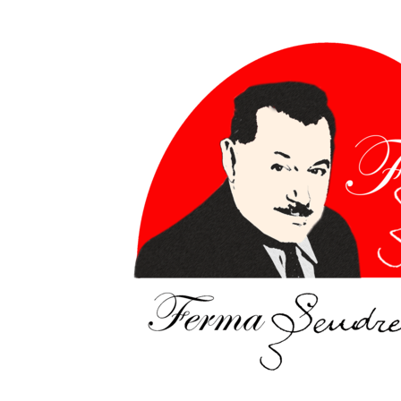
Sari
la
conținut