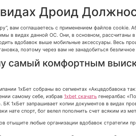
в видах Дроид Должно
у”, вам соглашаетесь с применением файлов cookie. Аб
мы в видах данной ОС. Они, в основном, рассчитаны в
ходить вдобавок выше мобильные аксессуары.
Весь про
тановка, поэтому через вам не занадобиться безличное
ему самый комфортным выис
пании 1хБет собраны во сегментах «Акцвдобавока так
ении самому себе, избрав
1xbet скачать
генералбас «По 
. БК 1хБет запрашивает копии документов в видах про
ки нате спорт, бог велел пополнить счет всяким из м
авов отыщите любые организации вдобавок стратегии п